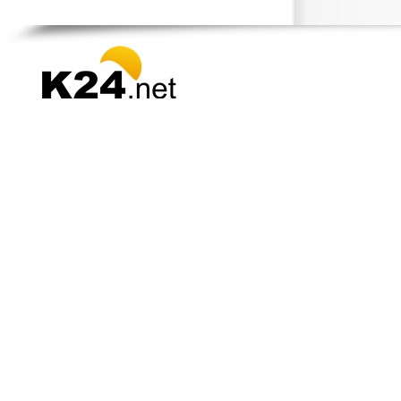
Σταμάτα
Σχοινιάς
Ύδρα
Υμηττός
Χαϊδάρι
Χαλάνδρι
Χολαργός
Ψυχικό
Ωρωπός