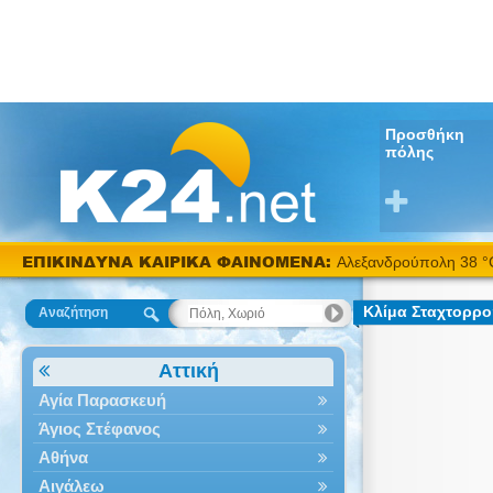
Προσθήκη
πόλης
ΕΠΙΚΙΝΔΥΝΑ ΚΑΙΡΙΚΑ ΦΑΙΝΟΜΕΝΑ:
Αλεξανδρούπολη 38 °
Κλίμα Σταχτορρ
Αναζήτηση
Αττική
Αγία Παρασκευή
Άγιος Στέφανος
Αθήνα
Αιγάλεω