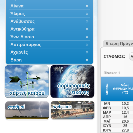
Αίγινα
Άλιμος
Ανάβυσσος
Αντικύθηρα
Άνω Λιόσια
6-ωρη Πρόγ
Ασπρόπυργος
Αχαρνές
ΣΤΑΘΜΟΣ:
Α
Βάρη
Βίλια
Πίνακας 1
Βούλα
Βουλιαγμένη
ΜΗΝΑΣ
Μέση
ΘΕΡΜΟΚΡΑΣ
Γαλάτσι
(°C)
Γλυφάδα
ΙΑΝ
10,2
Διόνυσος
ΦΕΒ
10,5
ΜΑΡ
12,4
Δροσιά
ΑΠΡ
16
Εκάλη
ΜΑΪ
20,6
ΙΟΥΝ
25
Ελευσίνα
ΙΟΥΛ
27,8