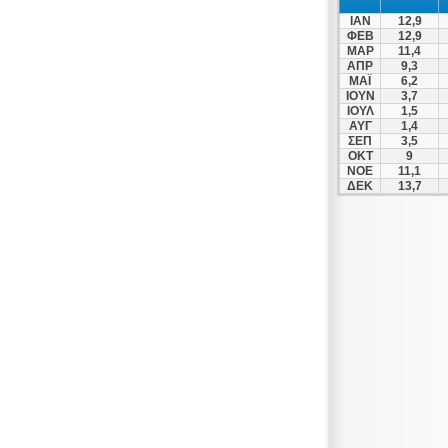
Μέθανα
ΙΑΝ
12,9
Νέα Ερυθραία
ΦΕΒ
12,9
ΜΑΡ
11,4
Νέα Ιωνία
ΑΠΡ
9,3
ΜΑΪ
6,2
Νέα Μάκρη
ΙΟΥΝ
3,7
Νέα Σμύρνη
ΙΟΥΛ
1,5
ΑΥΓ
1,4
Νίκαια
ΣΕΠ
3,5
ΟΚΤ
9
Πάρνηθα
ΝΟΕ
11,1
ΔΕΚ
13,7
Πειραιάς
Πεντέλη
Πέραμα
Περιστέρι
Πόρος
Πόρτο Ράφτη
Ραφήνα
Σαλαμίνα
Σούνιο
Σπέτσες