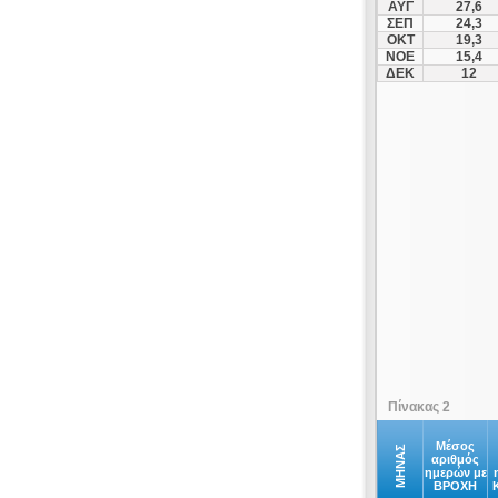
ΑΥΓ
27,6
Ερυθρές
ΣΕΠ
24,3
ΟΚΤ
19,3
Ζωγράφου
ΝΟΕ
15,4
Ηλιούπολη
ΔΕΚ
12
Θρακομακεδόνες
Ίλιον
Κάλαμος
Καλλιθέα
Καπανδρίτι
Κερατέα
Κηφισιά
Κρυονέρι
Κύθηρα
Λαύριο
Μαραθώνας
Πίνακας 2
Μαρκόπουλο
Μαρούσι
Μέσος
ΜΗΝΑΣ
αριθμός
ημερών με
Μέγαρα
ΒΡΟΧΗ