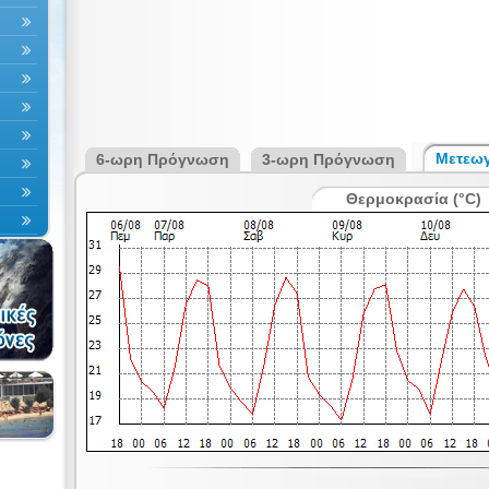
Μετεω
6-ωρη Πρόγνωση
3-ωρη Πρόγνωση
Θερμοκρασία (°C)