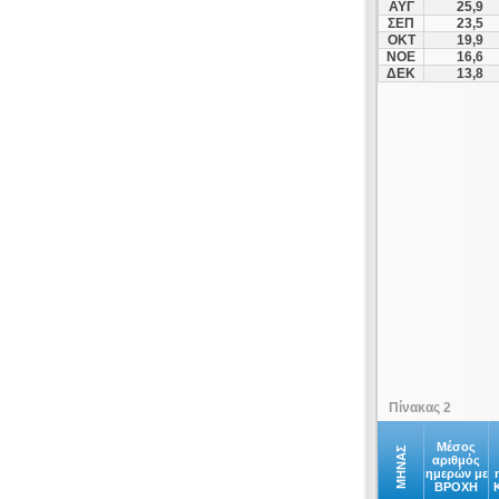
ΑΥΓ
25,9
Μάλλια
ΣΕΠ
23,5
ΟΚΤ
19,9
Μοίρες
ΝΟΕ
16,6
Μονή Πρέβελη
ΔΕΚ
13,8
Ομαλός
Παλαιοχώρα
Πελεκάνος
Πέραμα
Πλατανιάς
Ρέθυμνο
Σαμαριά
Σητεία
Σούγια
Σούδα
Σπήλι
Πίνακας 2
Σφακιά
Τυμπάκι
Μέσος
ΜΗΝΑΣ
αριθμός
ημερών με
Φοίνικας
ΒΡΟΧΗ