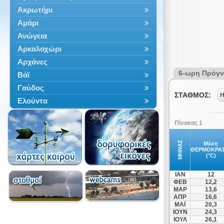
Ακρωτήρι
Αμάρι
Ανώγεια
Αρκαλοχώρι
Αρχάνες
6-ωρη Πρόγ
Βάϊ
Γαύδος
ΣΤΑΘΜΟΣ:
Η
Ελούντα
Επισκοπή
Πίνακας 1
Ηράκλειο
Ιεράπετρα
ΜΗΝΑΣ
Μέση
ΘΕΡΜΟΚΡΑΣ
Κάντανος
(°C)
Καστέλλι
ΙΑΝ
12
Κίσσαμος
ΦΕΒ
12,2
ΜΑΡ
13,6
Κολυμβάρι
ΑΠΡ
16,6
Κόφινα
ΜΑΪ
20,3
ΙΟΥΝ
24,3
Μακρύς Γιαλός
ΙΟΥΛ
26,1