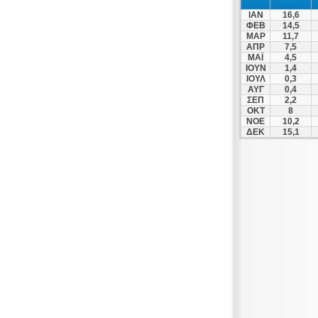
Φραγκοκάστελλο
ΙΑΝ
16,6
Χανιά
ΦΕΒ
14,5
ΜΑΡ
11,7
Χερσόνησος
ΑΠΡ
7,5
ΜΑΪ
4,5
ΙΟΥΝ
1,4
ΙΟΥΛ
0,3
ΑΥΓ
0,4
ΣΕΠ
2,2
ΟΚΤ
8
ΝΟΕ
10,2
ΔΕΚ
15,1