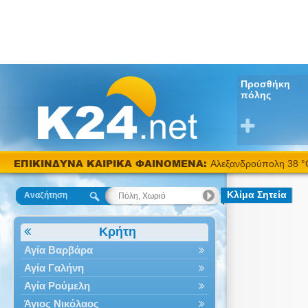
Προσθήκη
πόλης
ΕΠΙΚΙΝΔΥΝΑ ΚΑΙΡΙΚΑ ΦΑΙΝΟΜΕΝΑ:
Αλεξανδρούπολη 38 °
Κλίμα Σητεία
Αναζήτηση
Κρήτη
Αγία Βαρβάρα
Αγία Γαλήνη
Αγία Ρούμελη
Άγιος Νικόλαος