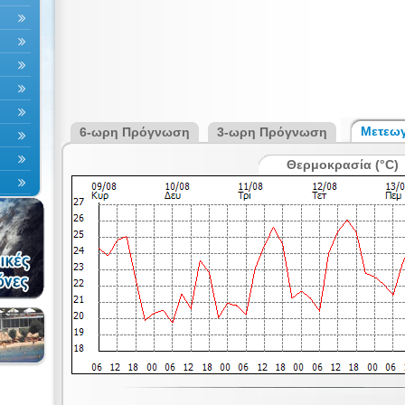
Μετεω
6-ωρη Πρόγνωση
3-ωρη Πρόγνωση
Θερμοκρασία (°C)