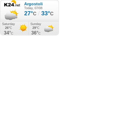
Argostoli
Today, 07/08
27°
/
33°
C
C
Saturday
Sunday
26°
C
29°
C
34°
36°
C
C