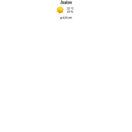
Αγρίνιο
32 °C
29 %
gr.k24.net