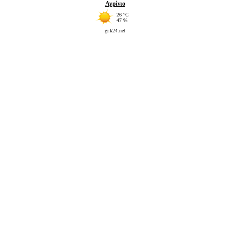
Αγρίνιο
26 °C
47 %
gr.k24.net