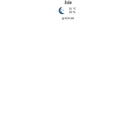
Ιτέα
31 °C
26 %
gr.k24.net