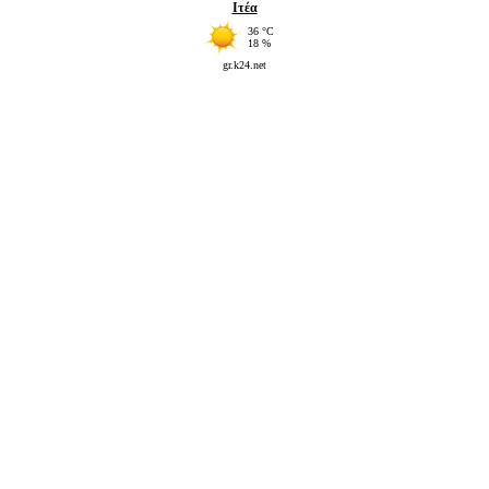
Ιτέα
36 °C
18 %
gr.k24.net