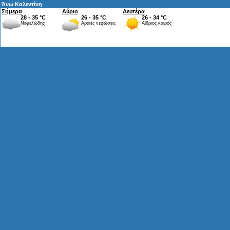
Άνω Καλεντίνη
Σήμερα
Αύριο
Δευτέρα
28 - 35 °C
26 - 35 °C
26 - 34 °C
Νεφελώδης
Αραιές νεφώσεις
Αίθριος καιρός