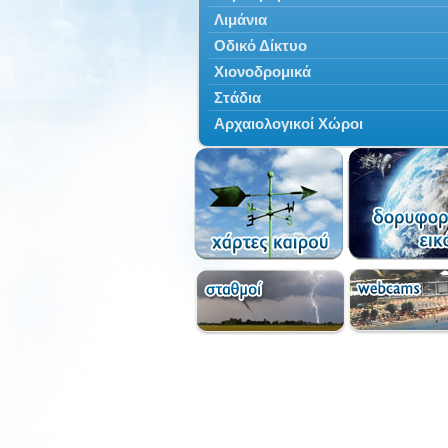
Λιμάνια
Οδικό Δίκτυο
Χιονοδρομικά
Στάδια
Αρχαιολογικοί Χώροι