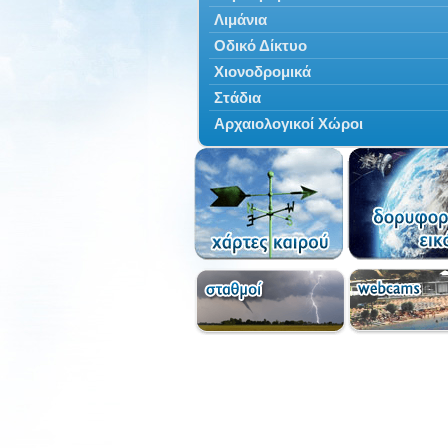
Λιμάνια
Οδικό Δίκτυο
Χιονοδρομικά
Στάδια
Αρχαιολογικοί Χώροι