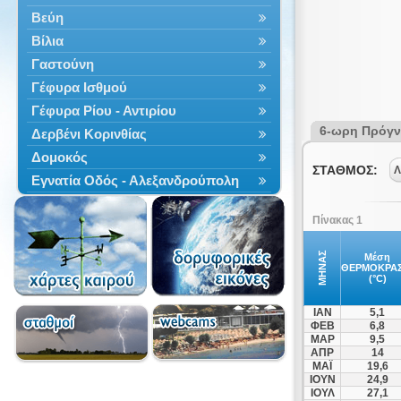
Βεύη
Βίλια
Γαστούνη
Γέφυρα Ισθμού
Γέφυρα Ρίου - Αντιρίου
6-ωρη Πρόγ
Δερβένι Κορινθίας
Δομοκός
ΣΤΑΘΜΟΣ:
Λ
Εγνατία Οδός - Αλεξανδρούπολη
Εγνατία Οδός - Βέροια
Πίνακας 1
Εγνατία Οδός - Ηγουμενίτσα
Εγνατία Οδός - Ιωάννινα
ΜΗΝΑΣ
Μέση
ΘΕΡΜΟΚΡΑΣ
Εγνατία Οδός - Καβάλα
(°C)
Εγνατία Οδός - Κοζάνη
ΙΑΝ
5,1
Εγνατία Οδός - Κομοτηνή
ΦΕΒ
6,8
ΜΑΡ
9,5
Εγνατία Οδός - Ρεντίνα
ΑΠΡ
14
Εγνατία Οδός - Φέρρες
ΜΑΪ
19,6
ΙΟΥΝ
24,9
Ερυθρές
ΙΟΥΛ
27,1