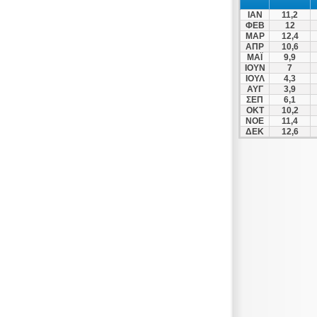
Σχηματάρι
ΙΑΝ
11,2
Τέμπη
ΦΕΒ
12
ΜΑΡ
12,4
ΑΠΡ
10,6
ΜΑΪ
9,9
ΙΟΥΝ
7
ΙΟΥΛ
4,3
ΑΥΓ
3,9
ΣΕΠ
6,1
ΟΚΤ
10,2
ΝΟΕ
11,4
ΔΕΚ
12,6