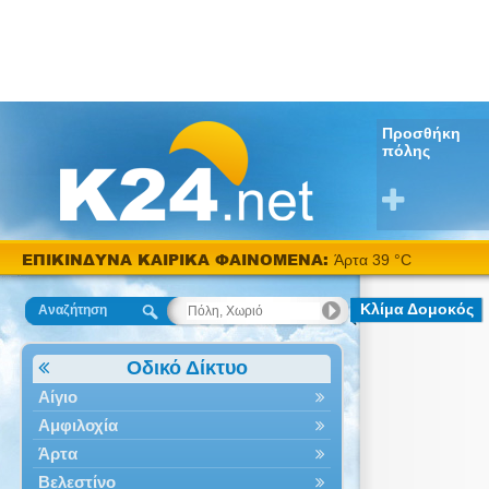
Προσθήκη
πόλης
ΕΠΙΚΙΝΔΥΝΑ ΚΑΙΡΙΚΑ ΦΑΙΝΟΜΕΝΑ:
Άρτα 39 °C
Κλίμα Δομοκός
Αναζήτηση
Οδικό Δίκτυο
Αίγιο
Αμφιλοχία
Άρτα
Βελεστίνο