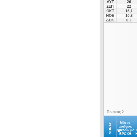
ΑΥΓ
26
Ζαχάρω
ΣΕΠ
22
ΟΚΤ
16,1
Καμένα Βούρλα
ΝΟΕ
10,8
Καστανιά
ΔΕΚ
6,3
Κατάρα
Κυπαρισσία
Μαλακάσα
Μαργαρίτι
Μαρτίνο
Μεγαλόπολη
Μπράλος
Νέα Μάλγαρα
Νέα Πέραμος
Ξυλόκαστρο
Πλαταμώνας
Πίνακας 2
Στάνος
Στέρνα
Μέσος
ΜΗΝΑΣ
αριθμός
ημερών με
Στυλίδα
ΒΡΟΧΗ