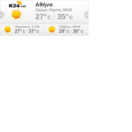
Αθήνα
Σήμερα, Πέμπτη, 06/08
27°
/
35°
C
C
Παρασκευή, 07/08
Σάββατο, 08/08
27°
/
37°
28°
/
36°
C
C
C
C