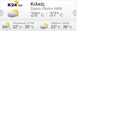
Κιλκίς
Σήμερα, Πέμπτη, 06/08
28°
/
37°
C
C
Παρασκευή, 07/08
Σάββατο, 08/08
22°
/
35°
23°
/
36°
C
C
C
C