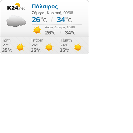
Πάλαιρος
Σήμερα, Κυριακή, 09/08
26
°c
/
34
°c
Αύριο, Δευτέρα, 10/08
26°
/
34°
C
C
Τρίτη
Τετάρτη
Πέμπτη
27°
C
26°
C
24°
C
35°
35°
35°
C
C
C