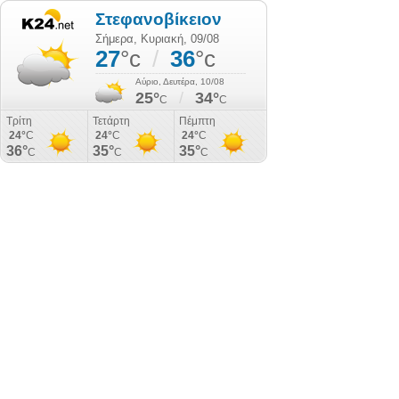
Στεφανοβίκειον
Σήμερα, Κυριακή, 09/08
27
°c
/
36
°c
Αύριο, Δευτέρα, 10/08
25°
/
34°
C
C
Τρίτη
Τετάρτη
Πέμπτη
24°
C
24°
C
24°
C
36°
35°
35°
C
C
C