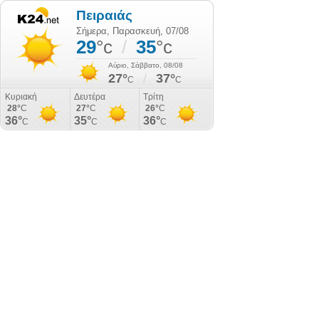
Πειραιάς
Σήμερα, Παρασκευή, 07/08
29
°c
/
35
°c
Αύριο, Σάββατο, 08/08
27°
/
37°
C
C
Κυριακή
Δευτέρα
Τρίτη
28°
C
27°
C
26°
C
36°
35°
36°
C
C
C