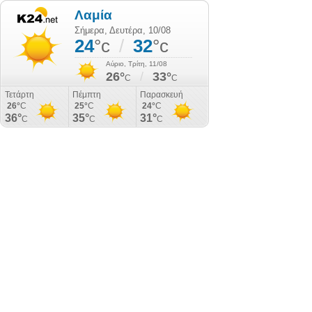
Λαμία
Σήμερα, Δευτέρα, 10/08
24
°c
/
32
°c
Αύριο, Τρίτη, 11/08
26°
/
33°
C
C
Τετάρτη
Πέμπτη
Παρασκευή
26°
C
25°
C
24°
C
36°
35°
31°
C
C
C