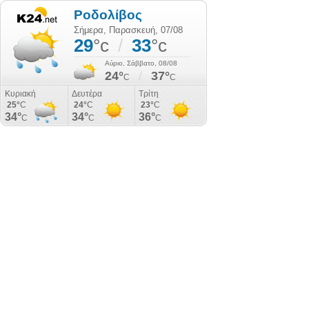
Ροδολίβος
Σήμερα, Παρασκευή, 07/08
29
°c
/
33
°c
Αύριο, Σάββατο, 08/08
24°
/
37°
C
C
Κυριακή
Δευτέρα
Τρίτη
25°
C
24°
C
23°
C
34°
34°
36°
C
C
C