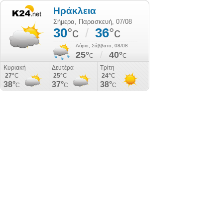
Ηράκλεια
Σήμερα, Παρασκευή, 07/08
30
°c
/
36
°c
Αύριο, Σάββατο, 08/08
25°
/
40°
C
C
Κυριακή
Δευτέρα
Τρίτη
27°
C
25°
C
24°
C
38°
37°
38°
C
C
C