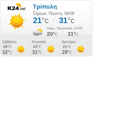
Τρίπολη
Σήμερα, Πέμπτη, 06/08
21
°c
/
31
°c
Αύριο, Παρασκευή, 07/08
20°
/
31°
C
C
Σάββατο
Κυριακή
Δευτέρα
20°
C
23°
C
21°
C
32°
31°
29°
C
C
C