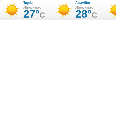
Τυρός
Λεωνίδιο
Αίθριος καιρός
Αίθριος καιρός
27°
28°
C
C