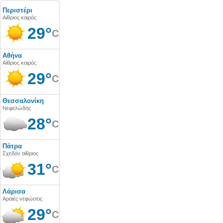
Περιστέρι
Αίθριος καιρός
29°
C
Αθήνα
Αίθριος καιρός
29°
C
Θεσσαλονίκη
Νεφελώδης
28°
C
Πάτρα
Σχεδόν αίθριος
31°
C
Λάρισα
Αραιές νεφώσεις
29°
C