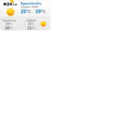
Ερμούπολις
Σήμερα, 06/08
25°
/
29°
C
C
Παρασκευή
Σάββατο
23°
C
22°
C
28°
31°
C
C