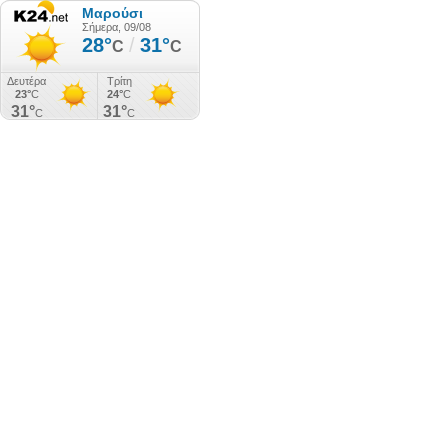
Μαρούσι
Σήμερα, 09/08
28°
/
31°
C
C
Δευτέρα
Τρίτη
23°
C
24°
C
31°
31°
C
C