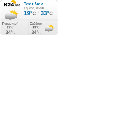
Τσοτίλιον
Σήμερα, 06/08
19°
/
33°
C
C
Παρασκευή
Σάββατο
19°
C
19°
C
34°
34°
C
C