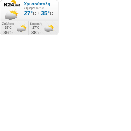
Χρυσούπολη
Σήμερα, 07/08
27°
/
35°
C
C
Σάββατο
Κυριακή
25°
C
27°
C
36°
38°
C
C