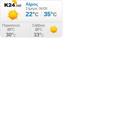
Λέρος
Σήμερα, 06/08
22°
/
35°
C
C
Παρασκευή
Σάββατο
22°
C
22°
C
30°
33°
C
C