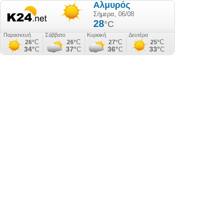
Αλμυρός
Σήμερα, 06/08
28
°C
Παρασκευή
Σάββατο
Κυριακή
Δευτέρα
C
C
C
C
26°
26°
27°
25°
34°
37°
36°
33°
C
C
C
C