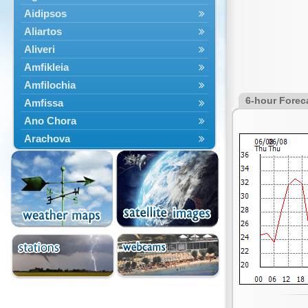
Aidipsos
Aliartos
Aliveri
Amfikleia
Amfilochia
6-hour Forec
Amfissa
Ano Chora
Arachova
Artemisio
Aspropotamos
Astakos
Atalanti
Chalkida
Delfoi
Distomo
Domnista
Domokos