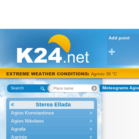
Add point
EXTREME WEATHER CONDITIONS:
Agrinio 38 °C
Meteograms Agio
Search
Sterea Ellada
Agios Konstantinos
Agios Nikolaos
Agrafa
Agrinio