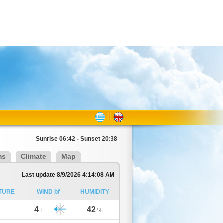
Sunrise 06:42 - Sunset 20:38
ms
Climate
Map
Last update 8/9/2026 4:14:08 AM
TURE
WIND bf
HUMIDITY
4
42
C
E
%