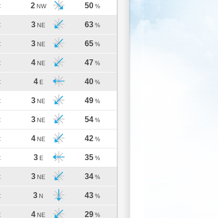
2
50
C
NW
%
3
63
C
NE
%
3
65
C
NE
%
4
47
C
NE
%
4
40
C
E
%
3
49
C
NE
%
3
54
C
NE
%
4
42
C
NE
%
3
35
C
E
%
3
34
C
NE
%
3
43
C
N
%
4
29
C
NE
%