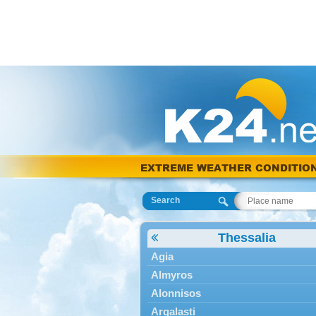
EXTREME WEATHER CONDITIO
Search
Thessalia
Agia
Almyros
Alonnisos
Argalasti