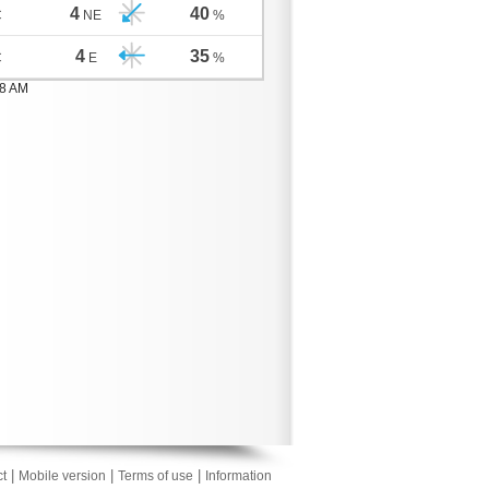
4
40
C
NE
%
4
35
C
E
%
08 AM
|
|
|
t
Mobile version
Terms of use
Information