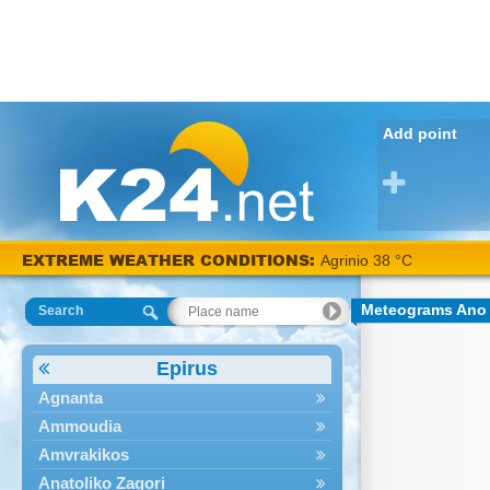
Add point
EXTREME WEATHER CONDITIONS:
Agrinio 38 °C
Meteograms Ano 
Search
Epirus
Agnanta
Ammoudia
Amvrakikos
Anatoliko Zagori