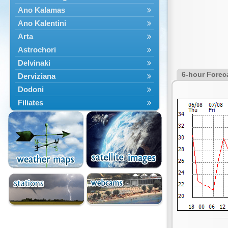
Ano Kalamas
Ano Kalentini
Arta
Astrochori
Delvinaki
6-hour Forec
Derviziana
Dodoni
Filiates
Filippiada
Floriada
Glyki
Igoumenitsa
Ioannina
Kalarrytes
Kanalaki
Kanali
Kentriko Zagori